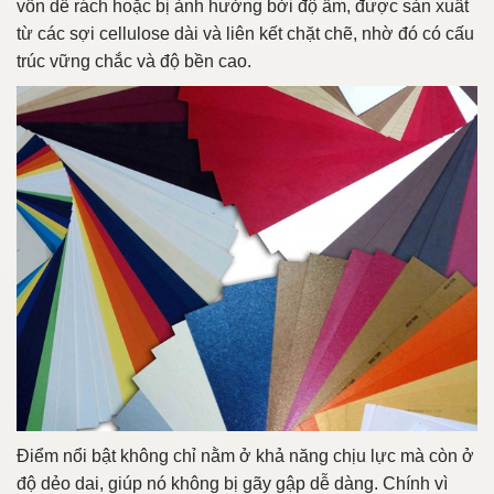
vốn dễ rách hoặc bị ảnh hưởng bởi độ ẩm, được sản xuất
từ các sợi cellulose dài và liên kết chặt chẽ, nhờ đó có cấu
trúc vững chắc và độ bền cao.
Điểm nổi bật không chỉ nằm ở khả năng chịu lực mà còn ở
độ dẻo dai, giúp nó không bị gãy gập dễ dàng. Chính vì