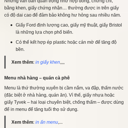
Những văn bản quan trọng như hợp đồng, chứng chỉ,
bằng khen, giấy chứng nhận… thường được in trên giấy
có độ dai cao để đảm bảo không hư hỏng sau nhiều năm.
Giấy Ford định lượng cao, giấy mỹ thuật, giấy Bristol
là những lựa chọn phổ biến.
Có thể kết hợp ép plastic hoặc cán mờ để tăng độ
bền.
Xem thêm
:
in giấy khen
,,,,
Menu nhà hàng – quán cà phê
Menu là thứ thường xuyên bị cầm nắm, va đập, thấm nước
(đặc biệt ở nhà hàng, quán ăn). Vì thế, giấy nhựa hoặc
giấy Tyvek – hai loại chuyên biệt, chống thấm – được dùng
để in menu để tăng tuổi thọ sử dụng.
Xem thêm
:
in ấn menu
,...