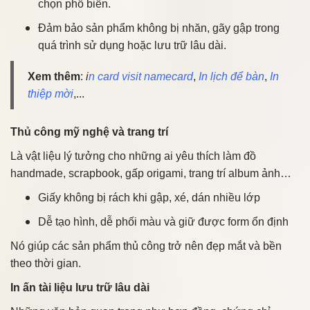
chọn phổ biến.
Đảm bảo sản phẩm không bị nhăn, gãy gập trong
quá trình sử dụng hoặc lưu trữ lâu dài.
Xem thêm
:
i
n card visit namecard
,
In lịch để bàn
,
In
thiệp mời
,...
Thủ công mỹ nghệ và trang trí
Là vật liệu lý tưởng cho những ai yêu thích làm đồ
handmade, scrapbook, gấp origami, trang trí album ảnh…
Giấy không bị rách khi gập, xé, dán nhiều lớp
Dễ tạo hình, dễ phối màu và giữ được form ổn định
Nó giúp các sản phẩm thủ công trở nên đẹp mắt và bền
theo thời gian.
In ấn tài liệu lưu trữ lâu dài