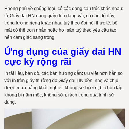
Phong phú về chủng loại, có các dạng cấu trúc khác nhau:
từ Giấy dai HN dạng giấy đến dạng vải, có các độ dày,
trọng lượng riêng khác nhau tuỳ theo đòi hỏi thực tế, bề
mặt có thể trơn nhẵn hoặc hơi sần tuỳ theo yêu cầu tạo
nên cảm giác sang trọng
Ứng dụng của giấy dai HN
cực kỳ rộng rãi
In tài liệu, bản đồ, các bản hướng dẫn: ưu việt hơn hẳn so
với in trên giấy thường do Giấy dai HN bền, nhẹ và chịu
được mưa nắng khắc nghiệt, không sợ bị ướt, bị chôn lấp,
không bị nấm mốc, không sờn, rách trong quá trình sử
dụng.