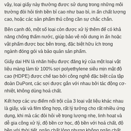
vậy, loại giấy này thường được sử dụng trong những môi
trường đòi hỏi tính bền bỉ cao như bao bì, in ấn chất lượng
cao, hoặc các sản phẩm thủ công cần sự chắc chắn.
Bên cạnh đó, một số loại còn được xử lý thêm để có khả
năng chống thấm nước, giúp bảo vệ nội dung in ấn hoặc
vật phẩm được bọc bên trong, đặc biệt hữu ích trong
ngành đóng gói và bảo quản sản phẩm.
Giấy dai HN là nhãn hiệu được đăng ký của một loại vật
liệu màng làm từ 100% sợi polyethylene siêu mịn mật độ
cao (HDPE) được chế tạo bởi công nghệ đặc biệt của tập
đoàn DuPont, các sợi được gắn với nhau bởi tác động cơ-
nhiệt, không dùng hoá chất.
Kết hợp các ưu điểm nổi trội của 3 loại vật liệu khác nhau
là giấy, vải và film tổng hợp, rất lý tưởng cho rất nhiều ứng
dụng, khi mà các đòi hỏi về trọng lượng nhẹ, linh hoạt và
dễ gia công xử lý, độ bền cơ học, độ bền với hoá chất, độ
bền với thời tiết, ngăn chất lỏng nhưng không ngăn chất