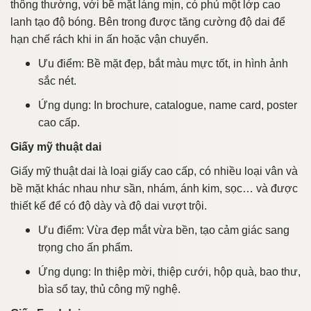
thông thường, với bề mặt láng mịn, có phủ một lớp cao
lanh tạo độ bóng. Bên trong được tăng cường độ dai để
hạn chế rách khi in ấn hoặc vận chuyển.
Ưu điểm: Bề mặt đẹp, bắt màu mực tốt, in hình ảnh
sắc nét.
Ứng dụng: In brochure, catalogue, name card, poster
cao cấp.
Giấy mỹ thuật dai
Giấy mỹ thuật dai là loại giấy cao cấp, có nhiều loại vân và
bề mặt khác nhau như sần, nhám, ánh kim, sọc… và được
thiết kế để có độ dày và độ dai vượt trội.
Ưu điểm: Vừa đẹp mắt vừa bền, tạo cảm giác sang
trọng cho ấn phẩm.
Ứng dụng: In thiệp mời, thiệp cưới, hộp quà, bao thư,
bìa sổ tay, thủ công mỹ nghệ.