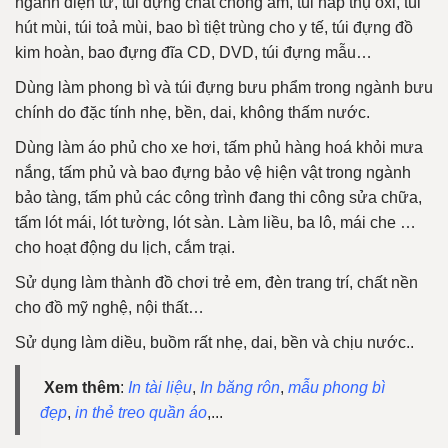
ngành điện tử, túi đựng chất chống ẩm, túi hấp thụ oxi, túi
hút mùi, túi toả mùi, bao bì tiệt trùng cho y tế, túi đựng đồ
kim hoàn, bao đựng đĩa CD, DVD, túi đựng mẫu…
Dùng làm phong bì và túi đựng bưu phẩm trong ngành bưu
chính do đặc tính nhẹ, bền, dai, không thấm nước.
Dùng làm áo phủ cho xe hơi, tấm phủ hàng hoá khỏi mưa
nắng, tấm phủ và bao đựng bảo vệ hiện vật trong ngành
bảo tàng, tấm phủ các công trình đang thi công sửa chữa,
tấm lót mái, lót tường, lót sàn. Làm liều, ba lô, mái che …
cho hoạt động du lịch, cắm trại.
Sử dụng làm thành đồ chơi trẻ em, đèn trang trí, chất nền
cho đồ mỹ nghệ, nội thất…
Sử dụng làm diều, buồm rất nhẹ, dai, bền và chịu nước..
Xem thêm
:
In tài liệu
,
In băng rôn
,
mẫu phong bì
đẹp
,
in thẻ treo quần áo
,...