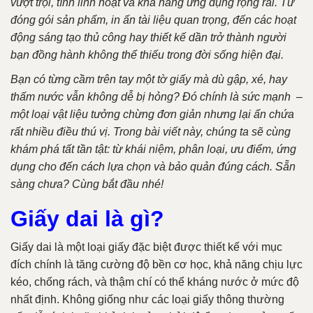
vượt trội, tính linh hoạt và khả năng ứng dụng rộng rãi. Từ
đóng gói sản phẩm, in ấn tài liệu quan trọng, đến các hoạt
động sáng tạo thủ công hay thiết kế dần trở thành người
bạn đồng hành không thể thiếu trong đời sống hiện đại.
Bạn có từng cầm trên tay một tờ giấy mà dù gập, xé, hay
thấm nước vẫn không dễ bị hỏng? Đó chính là sức mạnh –
một loại vật liệu tưởng chừng đơn giản nhưng lại ẩn chứa
rất nhiều điều thú vị. Trong bài viết này, chúng ta sẽ cùng
khám phá tất tần tật: từ khái niệm, phân loại, ưu điểm, ứng
dụng cho đến cách lựa chọn và bảo quản đúng cách. Sẵn
sàng chưa? Cùng bắt đầu nhé!
Giấy dai là gì?
Giấy dai là một loại giấy đặc biệt được thiết kế với mục
đích chính là tăng cường độ bền cơ học, khả năng chịu lực
kéo, chống rách, và thậm chí có thể kháng nước ở mức độ
nhất định. Không giống như các loại giấy thông thường