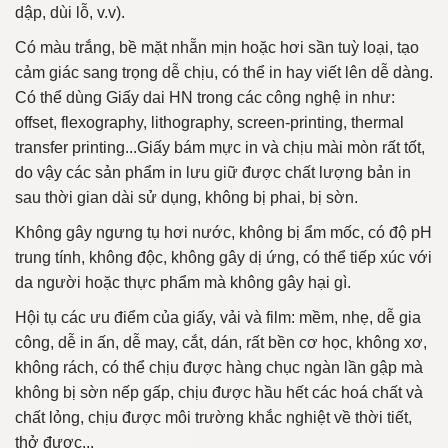
dập, dùi lỗ, v.v).
Có màu trắng, bề mặt nhẵn mịn hoặc hơi sần tuỳ loại, tạo
cảm giác sang trọng dễ chịu, có thể in hay viết lên dễ dàng.
Có thể dùng Giấy dai HN trong các công nghệ in như:
offset, flexography, lithography, screen-printing, thermal
transfer printing...Giấy bám mực in và chịu mài mòn rất tốt,
do vậy các sản phẩm in lưu giữ được chất lượng bản in
sau thời gian dài sử dụng, không bị phai, bị sờn.
Không gây ngưng tụ hơi nước, không bị ẩm mốc, có độ pH
trung tính, không độc, không gây dị ứng, có thể tiếp xúc với
da người hoặc thực phẩm mà không gây hại gì.
Hội tụ các ưu điểm của giấy, vải và film: mềm, nhẹ, dễ gia
công, dễ in ấn, dễ may, cắt, dán, rất bền cơ học, không xơ,
không rách, có thể chịu được hàng chục ngàn lần gập mà
không bị sờn nếp gấp, chịu được hầu hết các hoá chất và
chất lỏng, chịu được môi trường khắc nghiệt về thời tiết,
thở được...