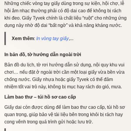
Những chiếc vòng tay giấy dùng trong sự kiện, hội chợ, lễ
hội âm nhạc thường phải có độ dai cao để không bị rách
khi đeo. Giấy Tyvek chính là chất liệu “ruột” cho những ứng
dụng này nhờ độ dai “bất ngờ” và khả năng kháng nước.
Xem thêm
:
In vòng tay giấy
,...
In bản đồ, tờ hướng dẫn ngoài trời
Bản đồ du lịch, tờ rơi hướng dẫn sử dụng, nội quy khu vui
chơi… nếu đặt ở ngoài trời cần một loại giấy vừa bền vừa
chống nước. Giấy nhựa hoặc giấy Tyvek có thể đảm
nhiệm tốt vai trò này, không bị mục hay rách do gió, mưa.
Làm bao thư – túi hồ sơ cao cấp
Giấy dai còn được dùng để làm bao thư cao cấp, túi hồ sơ
quan trọng, giúp bảo vệ tài liệu bên trong khỏi bị rách hay
cong vênh trong quá trình gửi hoặc lưu trữ.