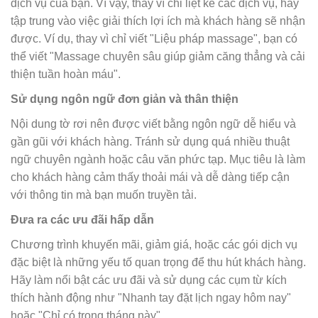
dịch vụ của bạn. Vì vậy, thay vì chỉ liệt kê các dịch vụ, hãy
tập trung vào việc giải thích lợi ích mà khách hàng sẽ nhận
được. Ví dụ, thay vì chỉ viết "Liệu pháp massage", bạn có
thể viết "Massage chuyên sâu giúp giảm căng thẳng và cải
thiện tuần hoàn máu".
Sử dụng ngôn ngữ đơn giản và thân thiện
Nội dung tờ rơi nên được viết bằng ngôn ngữ dễ hiểu và
gần gũi với khách hàng. Tránh sử dụng quá nhiều thuật
ngữ chuyên ngành hoặc câu văn phức tạp. Mục tiêu là làm
cho khách hàng cảm thấy thoải mái và dễ dàng tiếp cận
với thông tin mà bạn muốn truyền tải.
Đưa ra các ưu đãi hấp dẫn
Chương trình khuyến mãi, giảm giá, hoặc các gói dịch vụ
đặc biệt là những yếu tố quan trọng để thu hút khách hàng.
Hãy làm nổi bật các ưu đãi và sử dụng các cụm từ kích
thích hành động như "Nhanh tay đặt lịch ngay hôm nay"
hoặc "Chỉ có trong tháng này".