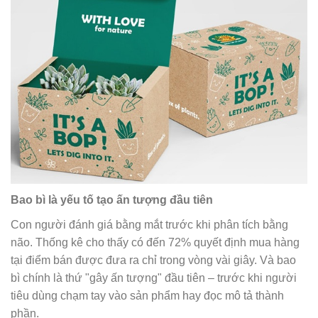
Bao bì là yếu tố tạo ấn tượng đầu tiên
Con người đánh giá bằng mắt trước khi phân tích bằng
não. Thống kê cho thấy có đến 72% quyết định mua hàng
tại điểm bán được đưa ra chỉ trong vòng vài giây. Và bao
bì chính là thứ "gây ấn tượng" đầu tiên – trước khi người
tiêu dùng chạm tay vào sản phẩm hay đọc mô tả thành
phần.