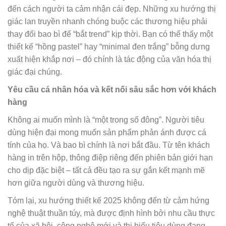
đến cách người ta cảm nhận cái đẹp. Những xu hướng thị
giác lan truyền nhanh chóng buộc các thương hiệu phải
thay đổi bao bì để “bắt trend” kịp thời. Bạn có thể thấy một
thiết kế “hồng pastel” hay “minimal đen trắng” bỗng dưng
xuất hiện khắp nơi – đó chính là tác động của văn hóa thị
giác đại chúng.
Yêu cầu cá nhân hóa và kết nối sâu sắc hơn với khách
hàng
Không ai muốn mình là “một trong số đông”. Người tiêu
dùng hiện đại mong muốn sản phẩm phản ánh được cá
tính của họ. Và bao bì chính là nơi bắt đầu. Từ tên khách
hàng in trên hộp, thông điệp riêng đến phiên bản giới hạn
cho dịp đặc biệt – tất cả đều tạo ra sự gắn kết mạnh mẽ
hơn giữa người dùng và thương hiệu.
Tóm lại, xu hướng thiết kế 2025 không đến từ cảm hứng
nghệ thuật thuần túy, mà được định hình bởi nhu cầu thực
tế của xã hội, công nghệ mới và thị hiếu tiêu dùng đang