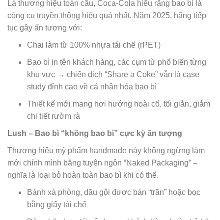
Là thương hiệu toàn cầu, Coca-Cola hiểu rằng bao bì là
công cụ truyền thông hiệu quả nhất. Năm 2025, hãng tiếp
tục gây ấn tượng với:
Chai làm từ 100% nhựa tái chế (rPET)
Bao bì in tên khách hàng, các cụm từ phổ biến từng
khu vực → chiến dịch “Share a Coke” vẫn là case
study đỉnh cao về cá nhân hóa bao bì
Thiết kế mới mang hơi hướng hoài cổ, tối giản, giảm
chi tiết rườm rà
Lush – Bao bì “không bao bì” cực kỳ ấn tượng
Thương hiệu mỹ phẩm handmade này không ngừng làm
mới chính mình bằng tuyên ngôn “Naked Packaging” –
nghĩa là loại bỏ hoàn toàn bao bì khi có thể.
Bánh xà phòng, dầu gội được bán “trần” hoặc bọc
bằng giấy tái chế