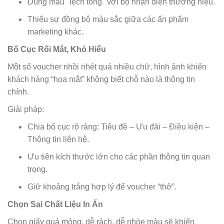
Dùng màu "lệch tông" với bộ nhận diện thương hiệu.
Thiếu sự đồng bộ màu sắc giữa các ấn phẩm
marketing khác.
Bố Cục Rối Mắt, Khó Hiểu
Một số voucher nhồi nhét quá nhiều chữ, hình ảnh khiến
khách hàng “hoa mắt” không biết chỗ nào là thông tin
chính.
Giải pháp:
Chia bố cục rõ ràng: Tiêu đề – Ưu đãi – Điều kiện –
Thông tin liên hệ.
Ưu tiên kích thước lớn cho các phần thông tin quan
trọng.
Giữ khoảng trắng hợp lý để voucher “thở”.
Chọn Sai Chất Liệu In Ấn
Chọn giấy quá mỏng, dễ rách, dễ nhòe màu sẽ khiến