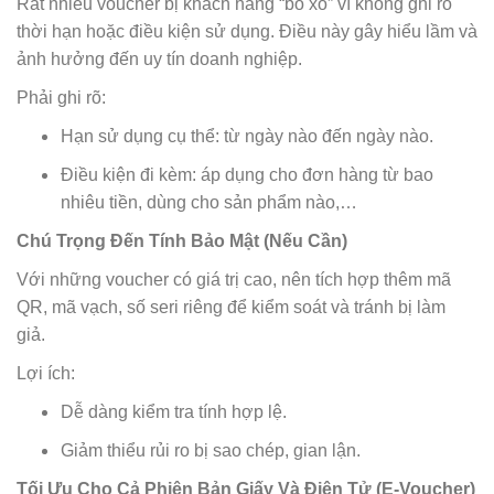
Rất nhiều voucher bị khách hàng “bỏ xó” vì không ghi rõ
thời hạn hoặc điều kiện sử dụng. Điều này gây hiểu lầm và
ảnh hưởng đến uy tín doanh nghiệp.
Phải ghi rõ:
Hạn sử dụng cụ thể: từ ngày nào đến ngày nào.
Điều kiện đi kèm: áp dụng cho đơn hàng từ bao
nhiêu tiền, dùng cho sản phẩm nào,…
Chú Trọng Đến Tính Bảo Mật (Nếu Cần)
Với những voucher có giá trị cao, nên tích hợp thêm mã
QR, mã vạch, số seri riêng để kiểm soát và tránh bị làm
giả.
Lợi ích:
Dễ dàng kiểm tra tính hợp lệ.
Giảm thiểu rủi ro bị sao chép, gian lận.
Tối Ưu Cho Cả Phiên Bản Giấy Và Điện Tử (E-Voucher)