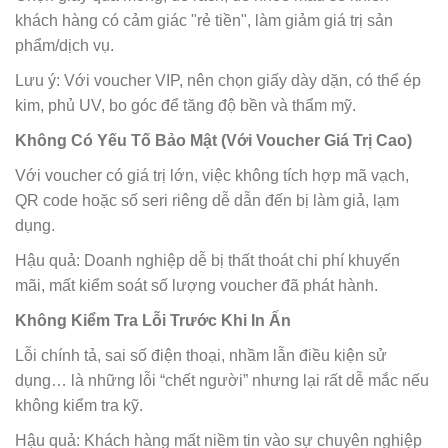
khách hàng có cảm giác "rẻ tiền", làm giảm giá trị sản
phẩm/dịch vụ.
Lưu ý: Với voucher VIP, nên chọn giấy dày dặn, có thể ép
kim, phủ UV, bo góc để tăng độ bền và thẩm mỹ.
Không Có Yếu Tố Bảo Mật (Với Voucher Giá Trị Cao)
Với voucher có giá trị lớn, việc không tích hợp mã vạch,
QR code hoặc số seri riêng dễ dẫn đến bị làm giả, lạm
dụng.
Hậu quả: Doanh nghiệp dễ bị thất thoát chi phí khuyến
mãi, mất kiểm soát số lượng voucher đã phát hành.
Không Kiểm Tra Lỗi Trước Khi In Ấn
Lỗi chính tả, sai số điện thoại, nhầm lẫn điều kiện sử
dụng… là những lỗi “chết người” nhưng lại rất dễ mắc nếu
không kiểm tra kỹ.
Hậu quả: Khách hàng mất niềm tin vào sự chuyên nghiệp