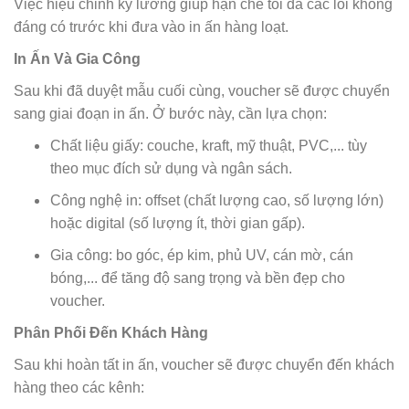
Việc hiệu chỉnh kỹ lưỡng giúp hạn chế tối đa các lỗi không
đáng có trước khi đưa vào in ấn hàng loạt.
In Ấn Và Gia Công
Sau khi đã duyệt mẫu cuối cùng, voucher sẽ được chuyển
sang giai đoạn in ấn. Ở bước này, cần lựa chọn:
Chất liệu giấy: couche, kraft, mỹ thuật, PVC,... tùy
theo mục đích sử dụng và ngân sách.
Công nghệ in: offset (chất lượng cao, số lượng lớn)
hoặc digital (số lượng ít, thời gian gấp).
Gia công: bo góc, ép kim, phủ UV, cán mờ, cán
bóng,... để tăng độ sang trọng và bền đẹp cho
voucher.
Phân Phối Đến Khách Hàng
Sau khi hoàn tất in ấn, voucher sẽ được chuyển đến khách
hàng theo các kênh: