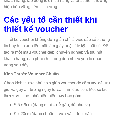
khách hàng, tạo động lực mua hàng và phát triển thương
hiệu bền vững trên thị trường.
Các yếu tố cần thiết khi
thiết kế voucher
Thiết kế voucher không đơn giản chỉ là việc sắp xếp thông
tin hay hình ảnh lên một tấm giấy hoặc file kỹ thuật số. Để
tạo ra một mẫu voucher đẹp, chuyên nghiệp và thu hút
khách hàng, cần phải chú trọng đến nhiều yếu tố quan
trọng sau đây:
Kích Thước Voucher Chuẩn
Chọn kích thước phù hợp giúp voucher dễ cầm tay, dễ lưu
giữ và gây ấn tượng ngay từ cái nhìn đầu tiên. Một số kích
thước voucher phổ biến hiện nay bao gồm:
5.5 x 9cm (dạng mini – dễ gấp, dễ nhét ví)
9 x 20cm (dạng chuẩn – vừa vặn, đẹp mắt)