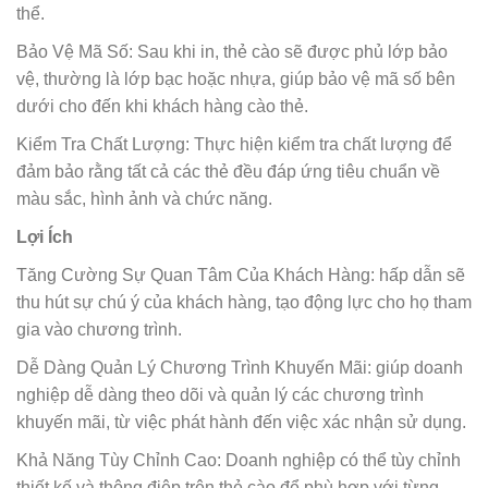
thể.
Bảo Vệ Mã Số:
Sau khi in, thẻ cào sẽ được phủ lớp bảo
vệ, thường là lớp bạc hoặc nhựa, giúp bảo vệ mã số bên
dưới cho đến khi khách hàng cào thẻ.
Kiểm Tra Chất Lượng:
Thực hiện kiểm tra chất lượng để
đảm bảo rằng tất cả các thẻ đều đáp ứng tiêu chuẩn về
màu sắc, hình ảnh và chức năng.
Lợi Ích
Tăng Cường Sự Quan Tâm Của Khách Hàng:
hấp dẫn sẽ
thu hút sự chú ý của khách hàng, tạo động lực cho họ tham
gia vào chương trình.
Dễ Dàng Quản Lý Chương Trình Khuyến Mãi:
giúp doanh
nghiệp dễ dàng theo dõi và quản lý các chương trình
khuyến mãi, từ việc phát hành đến việc xác nhận sử dụng.
Khả Năng Tùy Chỉnh Cao:
Doanh nghiệp có thể tùy chỉnh
thiết kế và thông điệp trên thẻ cào để phù hợp với từng